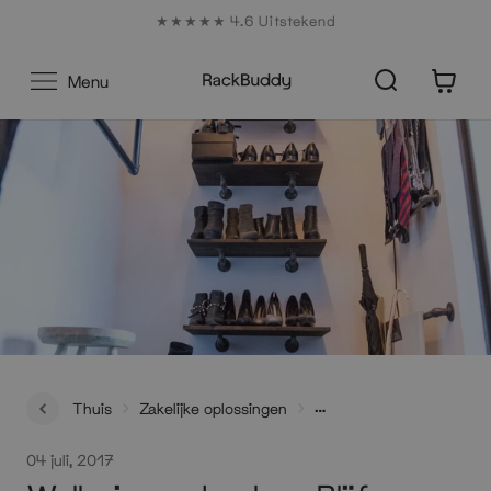
Naar
★★★★★ 4.6 Uitstekend
de
inhoud
0
Menu
Thuis
Zakelijke oplossingen
Walk -in garderobe - Blijf Kopenhagen
04 juli, 2017