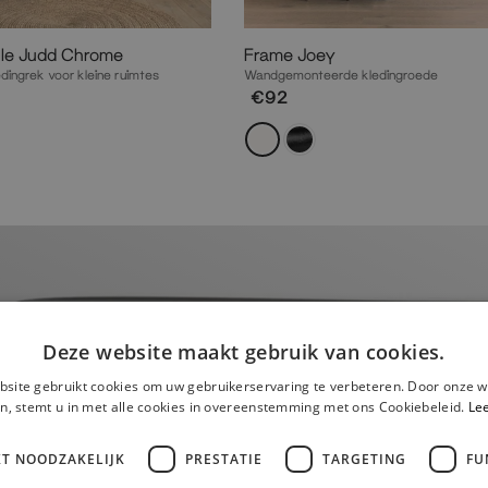
tle Judd Chrome
Frame Joey
edingrek voor kleine ruimtes
Wandgemonteerde kledingroede
€92
Deze website maakt gebruik van cookies.
site gebruikt cookies om uw gebruikerservaring te verbeteren. Door onze w
n, stemt u in met alle cookies in overeenstemming met ons Cookiebeleid.
Le
KT NOODZAKELIJK
PRESTATIE
TARGETING
FU