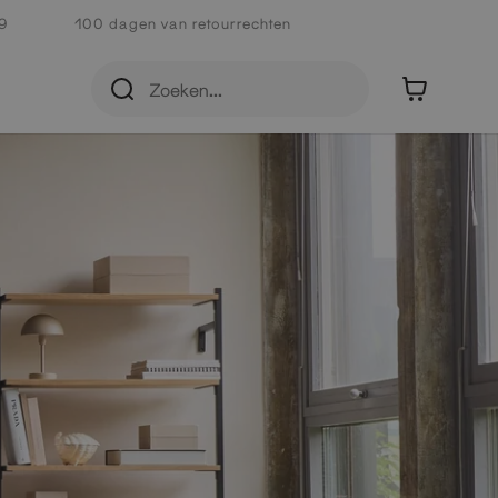
9
100 dagen van retourrechten
en
0
en