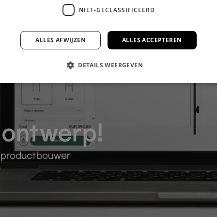
NIET-GECLASSIFICEERD
ALLES AFWIJZEN
ALLES ACCEPTEREN
DETAILS WEERGEVEN
 ontwerp!
e productbouwer