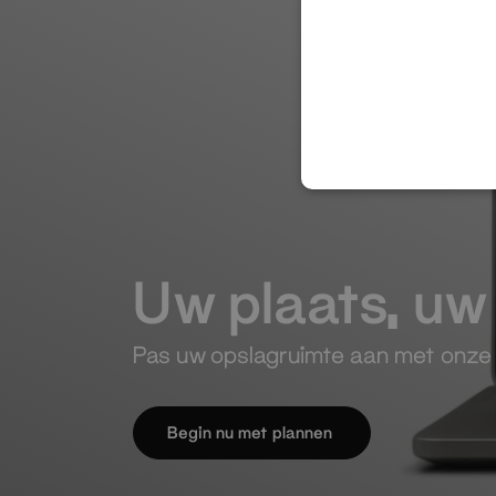
Uw plaats, uw
Pas uw opslagruimte aan met onz
Begin nu met plannen