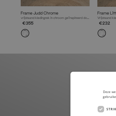
Frame Judd Chrome
Frame Lit
vrijstaand kledingrek in chroom geïnspireerd door iconische kunst
Vrijstaand kl
€355
€232
Deze web
gebruike
STRI