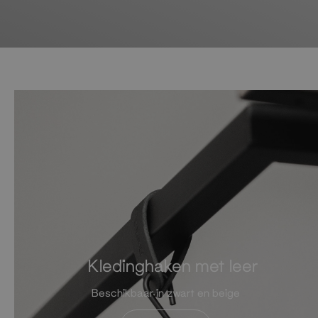
Kledinghaken met leer
Beschikbaar in zwart en beige