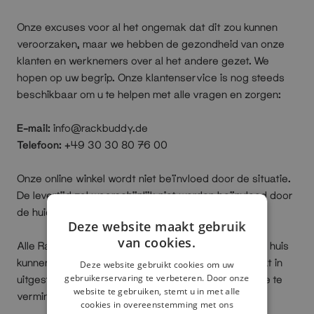
Onze excuses voor al het ongemak dat dit zou kunnen
veroorzaken, maar we hebben de gezondheid van onze
klanten en werknemers over al het andere gezet. We
hopen op uw begrip. Onze klantenservice is nog steeds
beschikbaar om u te helpen met alle vragen en zorgen:
E-mail:
info@rackbuddy.de
Telefoon:
+49 30 30 80 76 00
Onze online winkel wordt niet beïnvloed door de situatie.
De levertijd zal waarschijnlijk niet worden beïnvloed door
de huidige situatie.
Deze website maakt gebruik
van cookies.
Alle Rackbuddy -medewerkers die vanuit huis vanuit huis
kunnen werken. Onze collega van het magazijn werkt in
Deze website gebruikt cookies om uw
gebruikerservaring te verbeteren. Door onze
uitgestelde periodes om de mogelijkheid van infectie te
website te gebruiken, stemt u in met alle
verminderen.
cookies in overeenstemming met ons