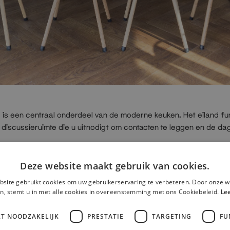
 is een centraal onderdeel van de moderne keuken. Het eiland fu
 discussieruimte die u uitnodigt om contacten te leggen en de dag
ie aan het plafond hangen, zorgen voor licht en lucht in de kame
Deze website maakt gebruik van cookies.
striële uitstraling.
site gebruikt cookies om uw gebruikerservaring te verbeteren. Door onze w
n, stemt u in met alle cookies in overeenstemming met ons Cookiebeleid.
Le
KT NOODZAKELIJK
PRESTATIE
TARGETING
FU