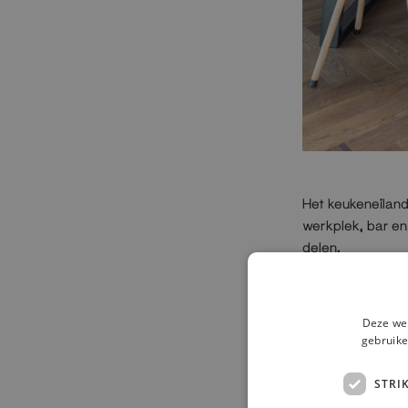
Het keukeneiland
werkplek, bar en
delen.
De open kasten d
een moderne, indu
Deze web
gebruike
STRI