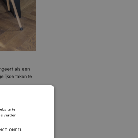
ngeert als een
elijkse taken te
r en geven het
ebsite te
es verder
NCTIONEEL